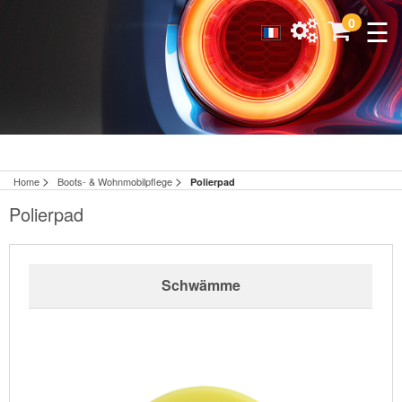
☰
0
>
>
Home
Boots- & Wohnmobilpflege
Polierpad
Polierpad
Schwämme