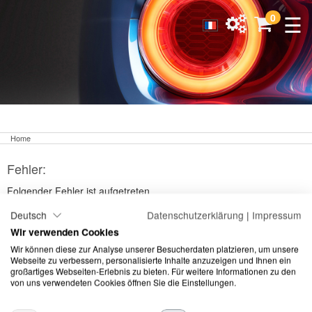
☰
0
Home
Fehler:
Folgender Fehler ist aufgetreten
Deutsch
Datenschutzerklärung
|
Impressum
Ein unbekannter Fehler ist aufgetreten.
Wir verwenden Cookies
Wir können diese zur Analyse unserer Besucherdaten platzieren, um unsere
Webseite zu verbessern, personalisierte Inhalte anzuzeigen und Ihnen ein
großartiges Webseiten-Erlebnis zu bieten. Für weitere Informationen zu den
von uns verwendeten Cookies öffnen Sie die Einstellungen.
©
2026 Meguiars |
Impressum
|
Datenschutzerklärung
|
AGB