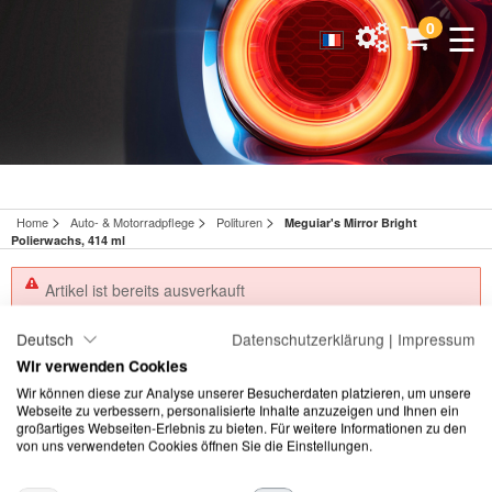
☰
0
>
>
>
Home
Auto- & Motorradpflege
Polituren
Meguiar's Mirror Bright
Polierwachs, 414 ml
Artikel ist bereits ausverkauft
Deutsch
Datenschutzerklärung
|
Impressum
Wir verwenden Cookies
Keine Daten vorhanden
Wir können diese zur Analyse unserer Besucherdaten platzieren, um unsere
Webseite zu verbessern, personalisierte Inhalte anzuzeigen und Ihnen ein
großartiges Webseiten-Erlebnis zu bieten. Für weitere Informationen zu den
©
2026 Meguiars |
Impressum
|
Datenschutzerklärung
|
AGB
von uns verwendeten Cookies öffnen Sie die Einstellungen.