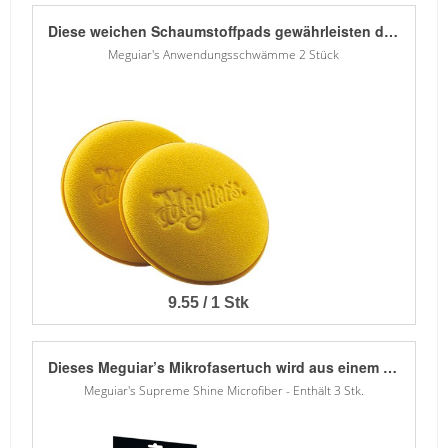
Diese weichen Schaumstoffpads gewährleisten durch ihre feine Zellstruktur die sichere und gleichmäßige Pflegemittelverarbeitung auf einer Vielzahl von Oberflächen. Hergestellt aus widerstandsfähigem Schaumstoff, erzeugen die an ihrer äußersten Kante laminierten Pads eine besonders effektive Verarbeitung von Wachsen und Polituren. Langlebig, formstabil und maschinenwaschbar. Nicht für Schleudergang geeignet.
Meguiar's Anwendungsschwämme 2 Stück
9.55 / 1 Stk
Dieses Meguiar’s Mikrofasertuch wird aus einem besonders plüschigem Premium-Gewebe hergestellt. Es erzielt hologrammfreie, spiegelartige Ergebnisse. Die dichte, doppelseitige Mikrofaserschicht absorbiert dreimal mehr als ein klassisches Frotteetuch. Dies ermöglicht ein besonders schnelles Abwischen ohne große Kraftanwendung. Ideal für Quik Detailer und Quik Wax Produkte. Das perfekte Premium-Tuch für alle, die eine bestehende Versiegelung pflegen wollen, ohne den Schutzfilm unnötig zu reduzieren. Maschinenwaschbar.
Meguiar's Supreme Shine Microfiber - Enthält 3 Stk.