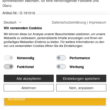
synthetischen Wachsen, für eine hervorragende Farbtiefe und
Glanz.
Artikel-Nr.:
G 191016
Preis in CHF inkl. MwSt
40.05 / 1 Stk
Deutsch
Datenschutzerklärung
|
Impressum
Wir verwenden Cookies
Verfügbar:
>20
Wir können diese zur Analyse unserer Besucherdaten platzieren, um unsere
Webseite zu verbessern, personalisierte Inhalte anzuzeigen und Ihnen ein
-
+
großartiges Webseiten-Erlebnis zu bieten. Für weitere Informationen zu den
von uns verwendeten Cookies öffnen Sie die Einstellungen.
Sicherheitsinformationen
Notwendig
Performance
Wiederholter Kontakt kann zu spröder oder rissiger Haut
Funktional
Werbung
führen.
Enthält (Name des sensibilisierenden Stoffes). Kann
Alle akzeptieren
Einstellungen speichern
allergische Reaktionen hervorrufen.
Ablehnen
Nein, anpassen
Accessoir