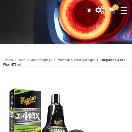
☰
0
>
>
>
Home
Auto- & Motorradpflege
Wachse & Versiegelungen
Meguiar's 3 in 1
Wax, 473 ml