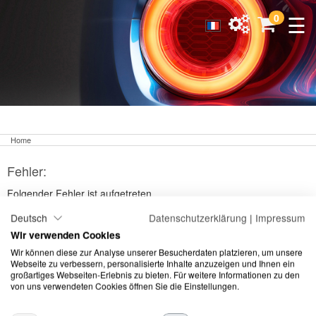
☰
0
Home
Fehler:
Folgender Fehler ist aufgetreten
Deutsch
Datenschutzerklärung
|
Impressum
Ein unbekannter Fehler ist aufgetreten.
Wir verwenden Cookies
Wir können diese zur Analyse unserer Besucherdaten platzieren, um unsere
Webseite zu verbessern, personalisierte Inhalte anzuzeigen und Ihnen ein
großartiges Webseiten-Erlebnis zu bieten. Für weitere Informationen zu den
von uns verwendeten Cookies öffnen Sie die Einstellungen.
©
2026 Meguiars |
Impressum
|
Datenschutzerklärung
|
AGB