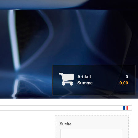
Auto- & Motorradpflege
Boots- & Wohnmobilpflege
Artikel
0
Summe
0.00
Professionelle Anwendung
Markenübersicht
Suche