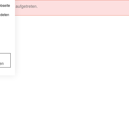
ebseite
hler ist aufgetreten.
ndeten
en